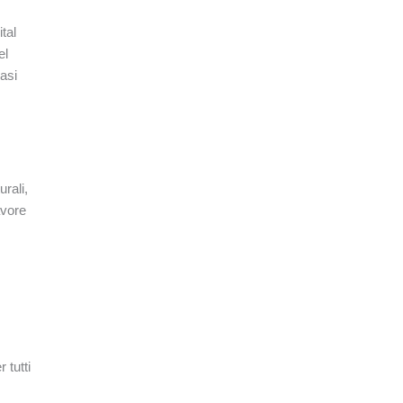
tal
el
asi
rali,
avore
 tutti