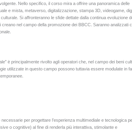
nvolgente. Nello specifico, il corso mira a offrire una panoramica delle
uale e mista, metaverso, digitalizzazione, stampa 3D, videogame, digi
ulturale. Si affronteranno le sfide dettate dalla continua evoluzione d
si creano nel campo della promozione dei BBCC. Saranno analizzati c
onale.
e” è principalmente rivolto agli operatori che, nel campo dei beni cultu
gie utilizzate in questo campo possono tuttavia essere modulate in f
ontemporanee.
 necessarie per progettare l’esperienza multimediale e tecnologica per
visive o cognitive) al fine di renderla più interattiva, stimolante e