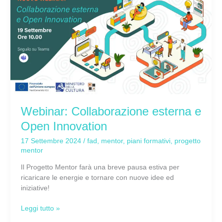
Collaborazione
esterna
e
Open
Innovation
Webinar: Collaborazione esterna e
Open Innovation
17 Settembre 2024
/
fad
,
mentor
,
piani formativi
,
progetto
mentor
Il Progetto Mentor farà una breve pausa estiva per
ricaricare le energie e tornare con nuove idee ed
iniziative!
Leggi tutto »